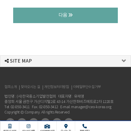
다음
SITE MAP
협회소개
찾아오시는 길
개인정보처리방침
이메일무단수집거부
법인명 : (사)한국중소기업발전협회
대표자명 : 유재영
중앙회 서울 금천구 가산디지털2로 43-14 가산한화비즈메트로2차 1228호
Tel. 02-858-3411
Fax. 02-858-3412
E-mail. manager@ceo-korea.org
Copyright © Company. All rights Reserved.